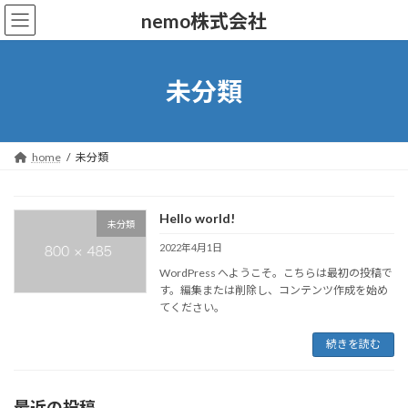
コ
ナ
nemo株式会社
ン
ビ
テ
ゲ
ン
ー
ツ
シ
未分類
へ
ョ
ス
ン
キ
に
ッ
移
home
未分類
プ
動
Hello world!
未分類
2022年4月1日
WordPress へようこそ。こちらは最初の投稿で
す。編集または削除し、コンテンツ作成を始め
てください。
続きを読む
最近の投稿